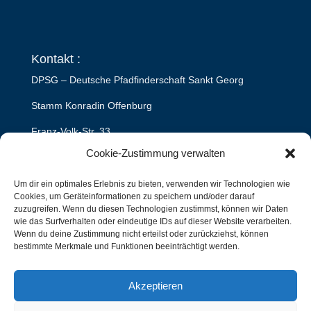
Kontakt :
DPSG – Deutsche Pfadfinderschaft Sankt Georg
Stamm Konradin Offenburg
Franz-Volk-Str. 33
Cookie-Zustimmung verwalten
77652 Offenburg
Um dir ein optimales Erlebnis zu bieten, verwenden wir Technologien wie
leiterrunde@stamm-konradin.de
Cookies, um Geräteinformationen zu speichern und/oder darauf
zuzugreifen. Wenn du diesen Technologien zustimmst, können wir Daten
wie das Surfverhalten oder eindeutige IDs auf dieser Website verarbeiten.
Rechtliches :
Wenn du deine Zustimmung nicht erteilst oder zurückziehst, können
bestimmte Merkmale und Funktionen beeinträchtigt werden.
Impressum
|
Datenschutz
|
Cookie-Richtlinie
Akzeptieren